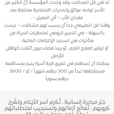
له في كل المجالات، وقد وَجَدت المؤسسة أنّ الكثير من
الأسر تواجه عوائق وتحديات اقتصادية مختلفة بعد
فقدان الأب – أي المعيل - ،
وهذا من الطبيعي جداً أن يسبب لهم مشكلات – ليست
بالسهلة - في التدبير اليومي لمتطلبات الحياة من
متأخرات في تسديد الإلتزامات المالية ،
أو توفير العلاج اللازم ، أو ربما قضاء ديون أثقلت كواهل
الأرامل.
يمكنك أن تساهم في تفريج كربة أسرة يتيم بمساهمة
مستقطعة تبدأ من 300 درهم شهرياً / أو / 3600
درهم سنوياً
جَبْر مبادرة إنسانية ، تُكرم أسر الأيتام وتفّرج
كروبهم ، تُعالج أزماتهم وتستجيب لمتطلباتهم